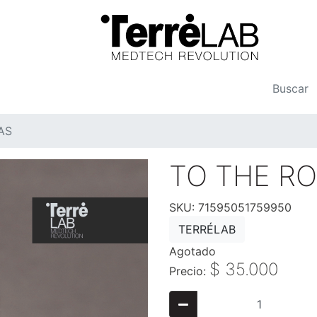
AS
TO THE R
SKU: 71595051759950
TERRÉLAB
Agotado
$ 35.000
Precio: