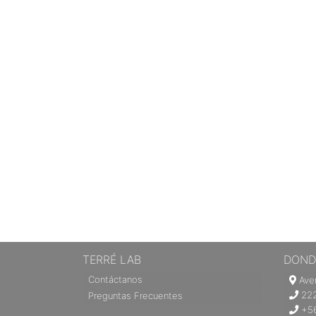
TERRÉ LAB
DOND
Contáctanos
Aven
22
Preguntas Frecuentes
+56