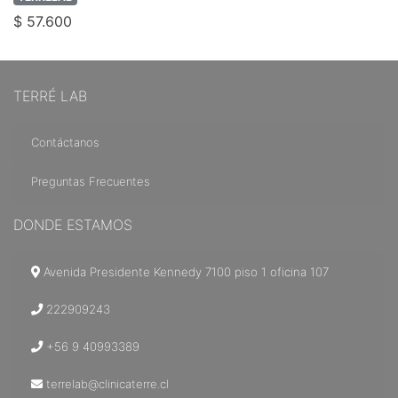
$ 57.600
TERRÉ LAB
Contáctanos
Preguntas Frecuentes
DONDE ESTAMOS
Avenida Presidente Kennedy 7100 piso 1 oficina 107
222909243
+56 9 40993389
terrelab@clinicaterre.cl